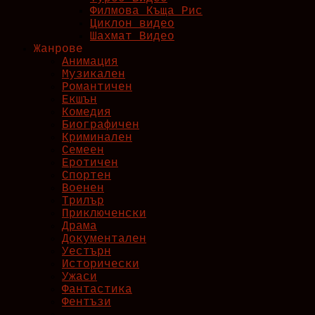
Филмова Къща Рис
Циклон видео
Шахмат Видео
Жанрове
Анимация
Музикален
Романтичен
Екшън
Комедия
Биографичен
Криминален
Семеен
Еротичен
Спортен
Военен
Трилър
Приключенски
Драма
Документален
Уестърн
Исторически
Ужаси
Фантастика
Фентъзи