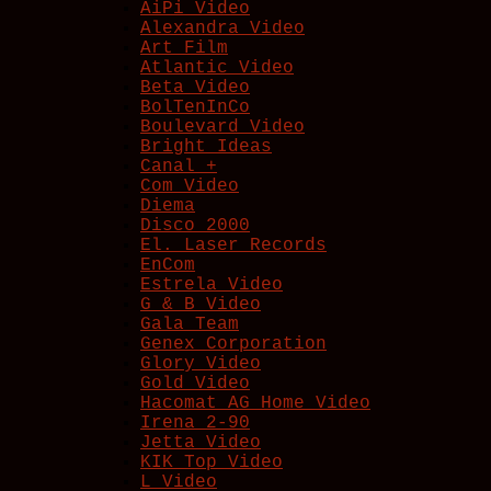
AiPi Video
Alexandra Video
Art Film
Atlantic Video
Beta Video
BolTenInCo
Boulevard Video
Bright Ideas
Canal +
Com Video
Diema
Disco 2000
El. Laser Records
EnCom
Estrela Video
G & B Video
Gala Team
Genex Corporation
Glory Video
Gold Video
Hacomat AG Home Video
Irena 2-90
Jetta Video
KIK Top Video
L Video