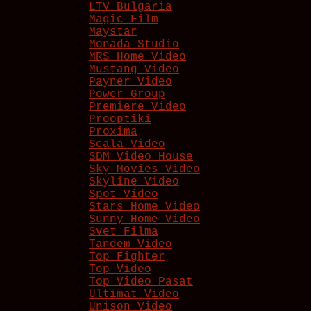
LTV Bulgaria
Magic Film
Maystar
Monada Studio
MRS Home Video
Mustang Video
Payner Video
Power Group
Premiere Video
Prooptiki
Proxima
Scala Video
SDM Video House
Sky Movies Video
Skyline Video
Spot Video
Stars Home Video
Sunny Home Video
Svet Filma
Tandem Video
Top Fighter
Top Video
Top Video Pasat
Ultimat Video
Unison Video