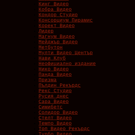
Кинг Видео
Кобра Видео
Кондор Студио
Консорциум Пирамис
Корект Видео
Лидер
Магнум Видео
Мейджър Видео
Метбутон
Мулти Видео Център
Нави Клуб
Неофициално издание
Нико Видео
Панда Видео
Призма
Пълдин Рекърдс
Рекс Студио
Русия днес
Сара Видео
Симибетс
Солидор Видео
Стелт Видео
Темпо Видео
Топ Видео Рекърдс
Турбо Видео