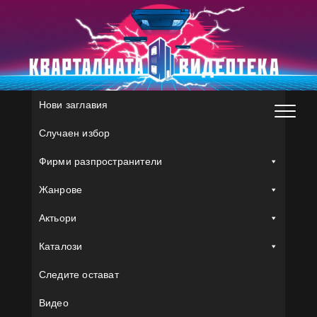
Skip
to
content
Нови заглавия
Случаен избор
Фирми разпространители
Жанрове
Актьори
Каталози
Следите остават
Видео