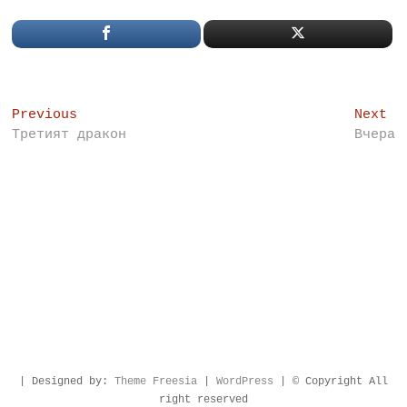
Post
Previous
Ne
Previous
Next
post:
po
Третият дракон
Вчера
navigation
| Designed by:
Theme Freesia
|
WordPress
| © Copyright All
right reserved