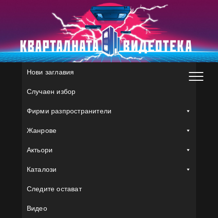
Skip
to
content
Нови заглавия
Случаен избор
Фирми разпространители
Жанрове
Актьори
Каталози
Следите остават
Видео