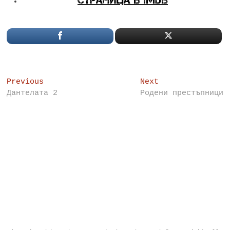
Post
Previous
Next
Previous
Next
post:
post:
Дантелата 2
Родени престъпници
navigation