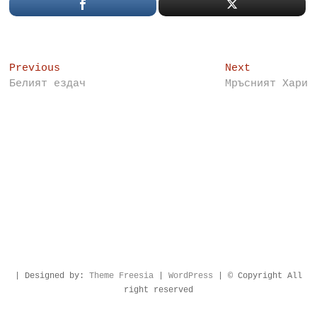
Post
Previous
Next
Previous
Next
post:
post:
Белият ездач
Мръсният Хари
navigation
| Designed by:
Theme Freesia
|
WordPress
| © Copyright All
right reserved