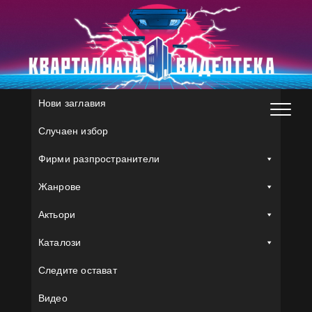
Skip
to
content
Нови заглавия
Случаен избор
Фирми разпространители
Жанрове
Актьори
Каталози
Следите остават
Видео