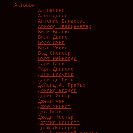
Актьори
Ал Пачино
Ален Делон
Антонио Бандерас
Арнолд Шварценегер
Били Блaнкс
Били Драго
Боло Йънг
Брус Уилис
Бъд Спенсър
Бърт Рейнолдс
Гари Бюси
Гари Даниелс
Дани Глоувър
Дани Де Вито
Дейвид А. Прайър
Дейвид Брадли
Денис Хопър
Джеки Чан
Джеф Уинкот
Джо Пеши
Джоди Фостър
Джулия Робъртс
Долф Лундгрен