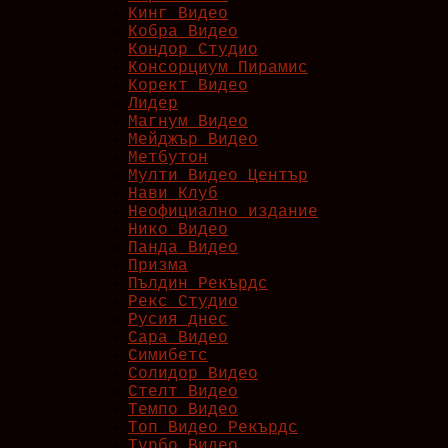
Кинг Видео
Кобра Видео
Кондор Студио
Консорциум Пирамис
Корект Видео
Лидер
Магнум Видео
Мейджър Видео
Метбутон
Мулти Видео Център
Нави Клуб
Неофициално издание
Нико Видео
Панда Видео
Призма
Пълдин Рекърдс
Рекс Студио
Русия днес
Сара Видео
Симибетс
Солидор Видео
Стелт Видео
Темпо Видео
Топ Видео Рекърдс
Турбо Видео