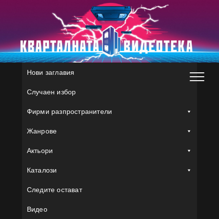
Skip
to
content
Нови заглавия
Случаен избор
Фирми разпространители
Жанрове
Актьори
Каталози
Следите остават
Видео