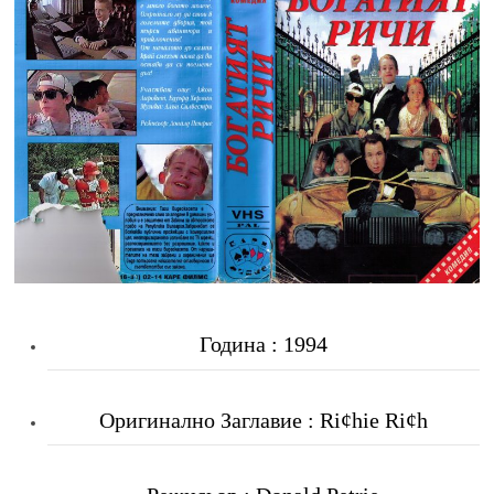
Година : 1994
Оригинално Заглавие : Ri¢hie Ri¢h