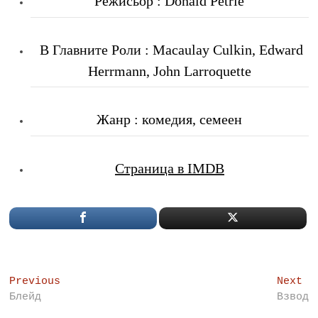
Режисьор : Donald Petrie
В Главните Роли
: Macaulay Culkin, Edward
Herrmann, John Larroquette
Жанр : комедия, семеен
Страница в IMDB
Post
Previous
Ne
Previous
Next
post:
po
Блейд
Взвод
navigation