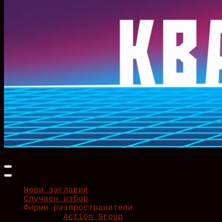
Нови заглавия
Случаен избор
Фирми разпространители
Action Group