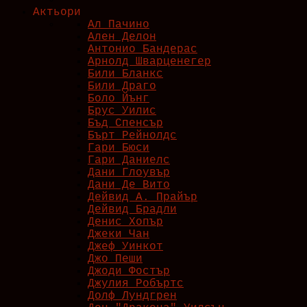
Актьори
Ал Пачино
Ален Делон
Антонио Бандерас
Арнолд Шварценегер
Били Блaнкс
Били Драго
Боло Йънг
Брус Уилис
Бъд Спенсър
Бърт Рейнолдс
Гари Бюси
Гари Даниелс
Дани Глоувър
Дани Де Вито
Дейвид А. Прайър
Дейвид Брадли
Денис Хопър
Джеки Чан
Джеф Уинкот
Джо Пеши
Джоди Фостър
Джулия Робъртс
Долф Лундгрен