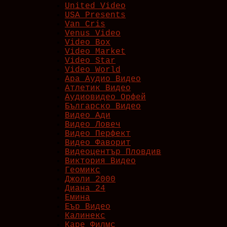
United Video
USA Presents
Van Cris
Venus Video
Video Box
Video Market
Video Star
Video World
Ара Аудио Видео
Атлетик Видео
Аудиовидео Орфей
Българско Видео
Видео Ади
Видео Ловеч
Видео Перфект
Видео Фаворит
Видеоцентър Пловдив
Виктория Видео
Геомикс
Джоли 2000
Диана 24
Емина
Еър Видео
Калинекс
Каре Филмс