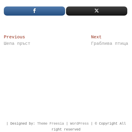
Post
Previous
Next
Previous
Next
post:
post:
Шепа пръст
Граблива птица
navigation
| Designed by:
Theme Freesia
|
WordPress
| © Copyright All
right reserved