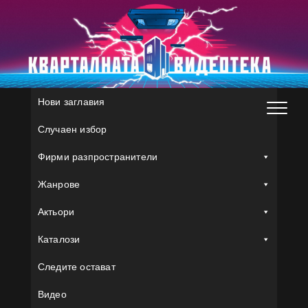
Skip
to
content
Нови заглавия
Случаен избор
Фирми разпространители
Жанрове
Актьори
Каталози
Следите остават
Видео