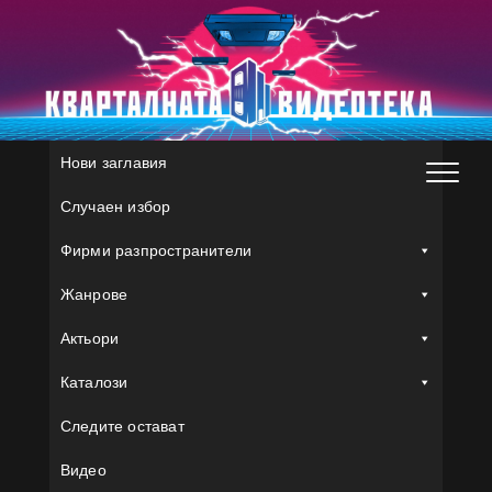
Skip
to
content
Нови заглавия
Случаен избор
Фирми разпространители
Жанрове
Актьори
Каталози
Следите остават
Видео