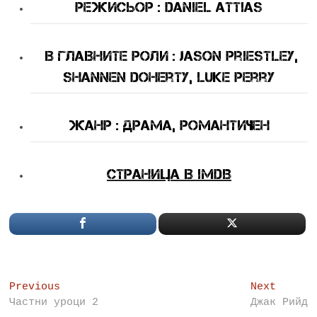
Режисьор : Daniel Attias
В Главните Роли : Jason Priestley,
Shannen Doherty, Luke Perry
Жанр : драма, романтичен
Страница в IMDB
Post
Previous
Next
Previous
Next
post:
post:
Частни уроци 2
Джак Рийд
navigation