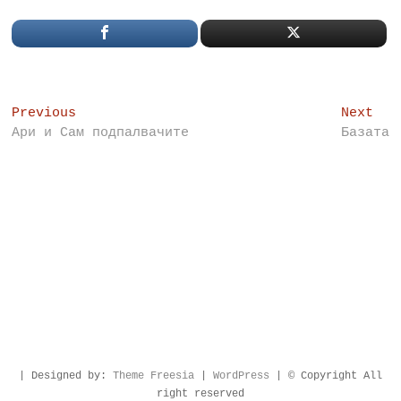
Post
Previous
Nex
Previous
Next
post:
pos
Ари и Сам подпалвачите
Базата
navigation
| Designed by:
Theme Freesia
|
WordPress
| © Copyright All
right reserved