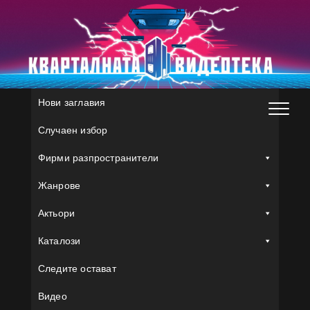
Skip
to
content
Нови заглавия
Случаен избор
Фирми разпространители
Жанрове
Актьори
Каталози
Следите остават
Видео