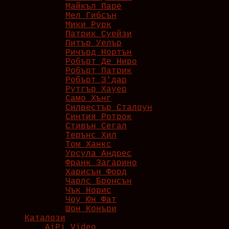
Майкъл Паре
Мел Гибсън
Мики Рурк
Патрик Суейзи
Питър Уелър
Ричърд Нортън
Робърт Де Ниро
Робърт Патрик
Робърт З'дар
Рутгър Хауер
Само Хънг
Силвестър Сталоун
Синтия Ротрок
Стивън Сегал
Терънс Хил
Том Ханкс
Урсула Андрес
Франк Загарино
Харисън Форд
Чарлс Бронсън
Чък Норис
Чоу Юн Фат
Шон Конъри
Каталози
AiPi Video