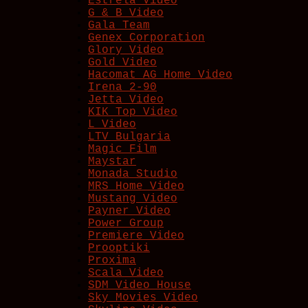
Estrela Video
G & B Video
Gala Team
Genex Corporation
Glory Video
Gold Video
Hacomat AG Home Video
Irena 2-90
Jetta Video
KIK Top Video
L Video
LTV Bulgaria
Magic Film
Maystar
Monada Studio
MRS Home Video
Mustang Video
Payner Video
Power Group
Premiere Video
Prooptiki
Proxima
Scala Video
SDM Video House
Sky Movies Video