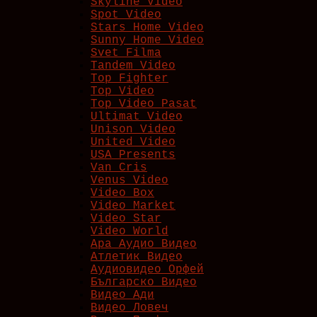
Skyline Video
Spot Video
Stars Home Video
Sunny Home Video
Svet Filma
Tandem Video
Top Fighter
Top Video
Top Video Pasat
Ultimat Video
Unison Video
United Video
USA Presents
Van Cris
Venus Video
Video Box
Video Market
Video Star
Video World
Ара Аудио Видео
Атлетик Видео
Аудиовидео Орфей
Българско Видео
Видео Ади
Видео Ловеч