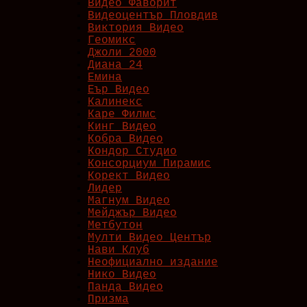
Видео Фаворит
Видеоцентър Пловдив
Виктория Видео
Геомикс
Джоли 2000
Диана 24
Емина
Еър Видео
Калинекс
Каре Филмс
Кинг Видео
Кобра Видео
Кондор Студио
Консорциум Пирамис
Корект Видео
Лидер
Магнум Видео
Мейджър Видео
Метбутон
Мулти Видео Център
Нави Клуб
Неофициално издание
Нико Видео
Панда Видео
Призма