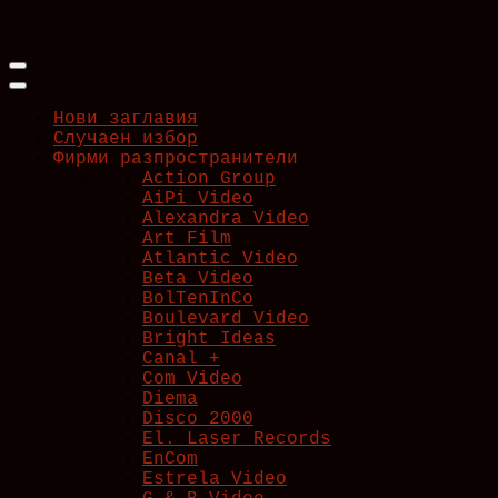
Skip
to
content
Нови заглавия
Случаен избор
Фирми разпространители
Action Group
AiPi Video
Alexandra Video
Art Film
Atlantic Video
Beta Video
BolTenInCo
Boulevard Video
Bright Ideas
Canal +
Com Video
Diema
Disco 2000
El. Laser Records
EnCom
Estrela Video