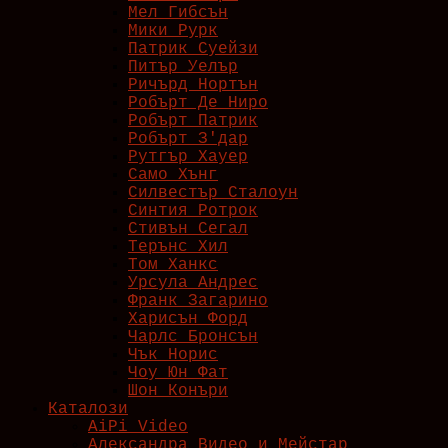
Мел Гибсън
Мики Рурк
Патрик Суейзи
Питър Уелър
Ричърд Нортън
Робърт Де Ниро
Робърт Патрик
Робърт З'дар
Рутгър Хауер
Само Хънг
Силвестър Сталоун
Синтия Ротрок
Стивън Сегал
Терънс Хил
Том Ханкс
Урсула Андрес
Франк Загарино
Харисън Форд
Чарлс Бронсън
Чък Норис
Чоу Юн Фат
Шон Конъри
Каталози
AiPi Video
Александра Видео и Мейстар