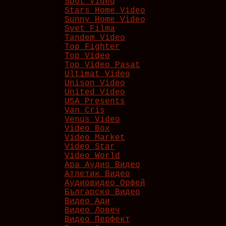
Spot Video
Stars Home Video
Sunny Home Video
Svet Filma
Tandem Video
Top Fighter
Top Video
Top Video Pasat
Ultimat Video
Unison Video
United Video
USA Presents
Van Cris
Venus Video
Video Box
Video Market
Video Star
Video World
Ара Аудио Видео
Атлетик Видео
Аудиовидео Орфей
Българско Видео
Видео Ади
Видео Ловеч
Видео Перфект